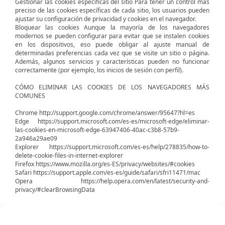
Gestionar las cookies específicas del sitio Para tener un control más
preciso de las cookies específicas de cada sitio, los usuarios pueden
ajustar su configuración de privacidad y cookies en el navegador.
Bloquear las cookies Aunque la mayoría de los navegadores
modernos se pueden configurar para evitar que se instalen cookies
en los dispositivos, eso puede obligar al ajuste manual de
determinadas preferencias cada vez que se visite un sitio o página.
Además, algunos servicios y características pueden no funcionar
correctamente (por ejemplo, los inicios de sesión con perfil).
CÓMO ELIMINAR LAS COOKIES DE LOS NAVEGADORES MÁS
COMUNES
Chrome http://support.google.com/chrome/answer/95647?hl=es
Edge https://support.microsoft.com/es-es/microsoft-edge/eliminar-
las-cookies-en-microsoft-edge-63947406-40ac-c3b8-57b9-
2a946a29ae09
Explorer https://support.microsoft.com/es-es/help/278835/how-to-
delete-cookie-files-in-internet-explorer
Firefox https://www.mozilla.org/es-ES/privacy/websites/#cookies
Safari https://support.apple.com/es-es/guide/safari/sfri11471/mac
Opera https://help.opera.com/en/latest/security-and-
privacy/#clearBrowsingData