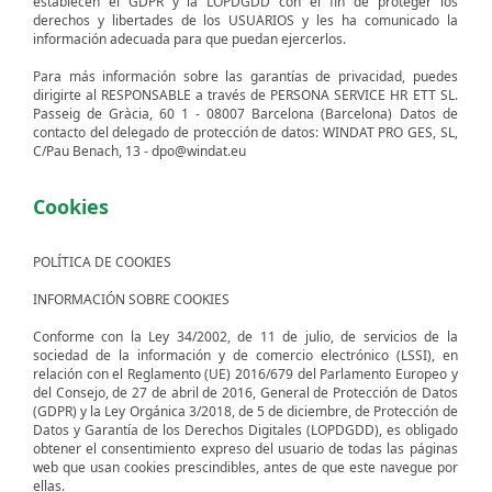
establecen el GDPR y la LOPDGDD con el fin de proteger los
derechos y libertades de los USUARIOS y les ha comunicado la
información adecuada para que puedan ejercerlos.
Para más información sobre las garantías de privacidad, puedes
dirigirte al RESPONSABLE a través de PERSONA SERVICE HR ETT SL.
Passeig de Gràcia, 60 1 - 08007 Barcelona (Barcelona) Datos de
contacto del delegado de protección de datos: WINDAT PRO GES, SL,
C/Pau Benach, 13 - dpo@windat.eu
Cookies
POLÍTICA DE COOKIES
INFORMACIÓN SOBRE COOKIES
Conforme con la Ley 34/2002, de 11 de julio, de servicios de la
sociedad de la información y de comercio electrónico (LSSI), en
relación con el Reglamento (UE) 2016/679 del Parlamento Europeo y
del Consejo, de 27 de abril de 2016, General de Protección de Datos
(GDPR) y la Ley Orgánica 3/2018, de 5 de diciembre, de Protección de
Datos y Garantía de los Derechos Digitales (LOPDGDD), es obligado
obtener el consentimiento expreso del usuario de todas las páginas
web que usan cookies prescindibles, antes de que este navegue por
ellas.