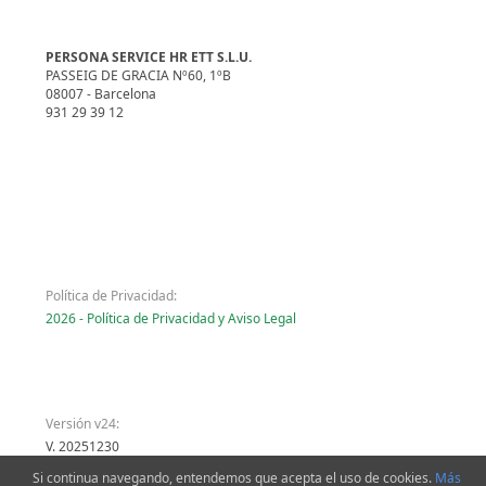
PERSONA SERVICE HR ETT S.L.U.
PASSEIG DE GRACIA Nº60, 1ºB
08007 - Barcelona
931 29 39 12
Política de Privacidad:
2026 - Política de Privacidad y Aviso Legal
Versión v24:
V. 20251230
Si continua navegando, entendemos que acepta el uso de cookies.
Más