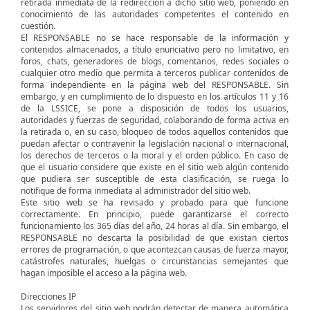
retirada inmediata de la redirección a dicho sitio web, poniendo en
conocimiento de las autoridades competentes el contenido en
cuestión.
El RESPONSABLE no se hace responsable de la información y
contenidos almacenados, a título enunciativo pero no limitativo, en
foros, chats, generadores de blogs, comentarios, redes sociales o
cualquier otro medio que permita a terceros publicar contenidos de
forma independiente en la página web del RESPONSABLE. Sin
embargo, y en cumplimiento de lo dispuesto en los artículos 11 y 16
de la LSSICE, se pone a disposición de todos los usuarios,
autoridades y fuerzas de seguridad, colaborando de forma activa en
la retirada o, en su caso, bloqueo de todos aquellos contenidos que
puedan afectar o contravenir la legislación nacional o internacional,
los derechos de terceros o la moral y el orden público. En caso de
que el usuario considere que existe en el sitio web algún contenido
que pudiera ser susceptible de esta clasificación, se ruega lo
notifique de forma inmediata al administrador del sitio web.
Este sitio web se ha revisado y probado para que funcione
correctamente. En principio, puede garantizarse el correcto
funcionamiento los 365 días del año, 24 horas al día. Sin embargo, el
RESPONSABLE no descarta la posibilidad de que existan ciertos
errores de programación, o que acontezcan causas de fuerza mayor,
catástrofes naturales, huelgas o circunstancias semejantes que
hagan imposible el acceso a la página web.
Direcciones IP
Los servidores del sitio web podrán detectar de manera automática