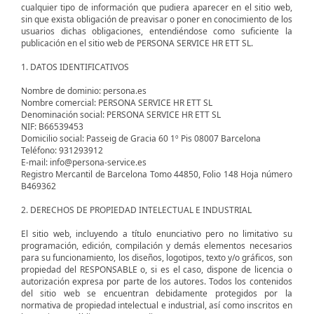
cualquier tipo de información que pudiera aparecer en el sitio web,
sin que exista obligación de preavisar o poner en conocimiento de los
usuarios dichas obligaciones, entendiéndose como suficiente la
publicación en el sitio web de PERSONA SERVICE HR ETT SL.
1. DATOS IDENTIFICATIVOS
Nombre de dominio: persona.es
Nombre comercial: PERSONA SERVICE HR ETT SL
Denominación social: PERSONA SERVICE HR ETT SL
NIF: B66539453
Domicilio social: Passeig de Gracia 60 1º Pis 08007 Barcelona
Teléfono: 931293912
E-mail: info@persona-service.es
Registro Mercantil de Barcelona Tomo 44850, Folio 148 Hoja número
B469362
2. DERECHOS DE PROPIEDAD INTELECTUAL E INDUSTRIAL
El sitio web, incluyendo a título enunciativo pero no limitativo su
programación, edición, compilación y demás elementos necesarios
para su funcionamiento, los diseños, logotipos, texto y/o gráficos, son
propiedad del RESPONSABLE o, si es el caso, dispone de licencia o
autorización expresa por parte de los autores. Todos los contenidos
del sitio web se encuentran debidamente protegidos por la
normativa de propiedad intelectual e industrial, así como inscritos en